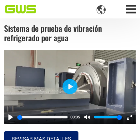

Sistema de prueba de vibración
refrigerado por agua
Play
00:05
Play
Mute
Ente
full
REVISAR MÁS DETALLES