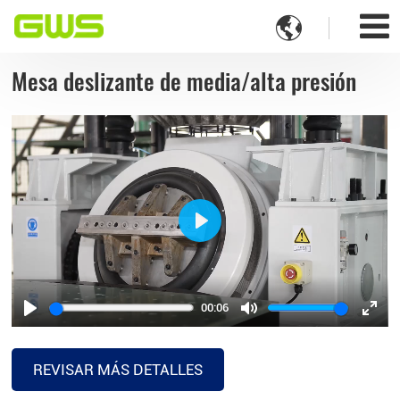

Mesa deslizante de media/alta presión
Play
00:06
Play
Mute
Ente
full
REVISAR MÁS DETALLES