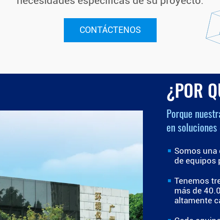
necesidades específicas de su proyecto.
CONTÁCTENOS
¿POR Q
Porque nuestr
en soluciones 
Somos una d
de equipos 
Tenemos tre
más de 40.0
altamente c