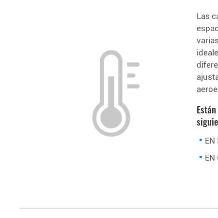
Las c
espac
varia
ideal
difer
ajust
aeroe
Están
sigui
EN 
EN