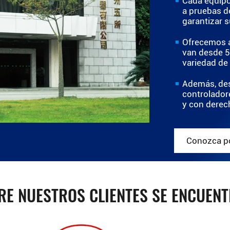
Cada equipo
a pruebas d
garantizar s
Ofrecemos a
van desde 5
variedad de
Además, des
controlador
y con derec
Conozca po
RE NUESTROS CLIENTES SE ENCUEN