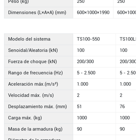
Peso (kg)
250
250
Dimensiones (L×A×A) (mm)
600×1000×1990
600×1000×
Modelo del sistema
TS100-550
TS100LS
Senoidal/Aleatoria (kN)
100
100
Fuerza de choque (kN)
200/300
200/300
Rango de frecuencia (Hz)
5 - 2.500
5 - 2.500
Aceleración máx.(m/s²)
1.000
1.000
Velocidad máx. (m/s)
2
2
Desplazamiento máx. (mm)
51
76
Carga máx. (kg)
1000
1000
Masa de la armadura (kg)
90
90