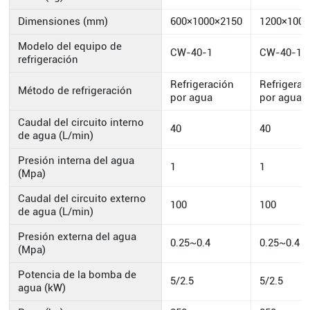
Dimensiones (mm)
600×1000×2150
1200×1000
Modelo del equipo de
CW-40-1
CW-40-1
refrigeración
Refrigeración
Refrigerac
Método de refrigeración
por agua
por agua
Caudal del circuito interno
40
40
de agua (L/min)
Presión interna del agua
1
1
(Mpa)
Caudal del circuito externo
100
100
de agua (L/min)
Presión externa del agua
0.25~0.4
0.25~0.4
(Mpa)
Potencia de la bomba de
5/2.5
5/2.5
agua (kW)