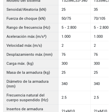
Modelo del sistema
TS25WLS3-340
TS35WLS3
Senoidal/Aleatoria (kN)
25
35
Fuerza de choque (kN)
50/75
70/105
Rango de frecuencia (Hz)
5 - 2.800
5 - 2.800
Aceleración máx.(m/s²)
1.000
1.000
Velocidad máx.(m/s)
2
2
Desplazamiento máx.(mm)
76
76
Carga máx. (kg)
300
300
Masa de la armadura (kg)
25
25
Diámetro de la armadura
340
340
(mm)
Frecuencia natural del
2.5
2.5
cuerpo suspendido (Hz)
Insertos de armadura
21×M10
21×M10