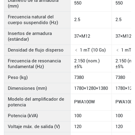
Diámetro de la armadura
550
550
(mm)
Frecuencia natural del
2.5
2.5
cuerpo suspendido (Hz)
Insertos de armadura
37×M12
37×M12
(estándar)
Densidad de flujo disperso
﹤ 1 mT (10 Gs)
﹤ 1 mT (
Frecuencia de resonancia
2.150 (nom.)
2.150 (no
fundamental (Hz)
±5%
±5%
Peso (kg)
7380
7380
Dimensiones (mm)
1780×1280×1380
1780×128
Modelo del amplificador de
PWA100W
PWA100
potencia
Potencia (kVA)
100
100
Voltaje máx. de salida (V)
120
120