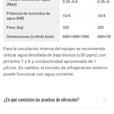
0.25~0.4
0.25~0.4
(Mpa)
Potencia de la bomba de
10/4
10/4
agua (kW)
Peso (kg)
320
320
Dimensiones (L×A×A) (mm)
600×1000×1990
600×1000
Para la circulación interna del equipo se recomienda
utilizar agua destilada de baja dureza (≤30 ppm), con
pH entre 7 y 8 y conductividad aproximada de 1
μS/cm. En cambio, el circuito de refrigeración externo
puede funcionar con agua corriente.
¿En qué consisten las pruebas de vibración?