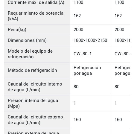
Corriente máx. de salida (A)
1100
1100
Requerimiento de potencia
162
162
(kVA)
Peso(kg)
2000
2000
Dimensiones (mm)
1800×1000×2150
1800×100
Modelo del equipo de
CW-80-1
CW-80-1
refrigeración
Refrigeración
Refrigera
Método de refrigeración
por agua
por agua
Caudal del circuito interno
80
80
de agua (L/min)
Presión interna del agua
1
1
(Mpa)
Caudal del circuito externo
160
160
de agua (L/min)
Presión externa del agua