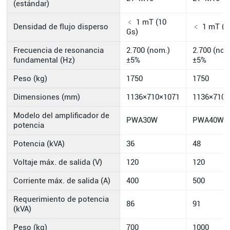
(estándar)
﹤ 1 mT (10
Densidad de flujo disperso
﹤ 1 mT (1
Gs)
Frecuencia de resonancia
2.700 (nom.)
2.700 (nom
fundamental (Hz)
±5%
±5%
Peso (kg)
1750
1750
Dimensiones (mm)
1136×710×1071
1136×710×
Modelo del amplificador de
PWA30W
PWA40W
potencia
Potencia (kVA)
36
48
Voltaje máx. de salida (V)
120
120
Corriente máx. de salida (A)
400
500
Requerimiento de potencia
86
91
(kVA)
Peso (kg)
700
1000