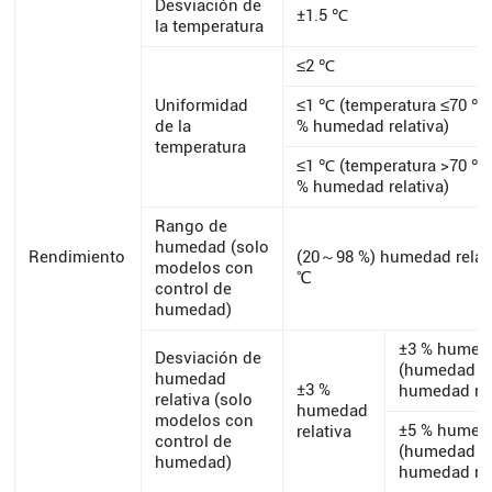
Desviación de
±1.5 ℃
la temperatura
≤2 ℃
Uniformidad
≤1 ℃ (temperatura ≤70 ℃
de la
% humedad relativa)
temperatura
≤1 ℃ (temperatura >70 ℃
% humedad relativa)
Rango de
humedad (solo
Rendimiento
(20～98 %) humedad relat
modelos con
℃
control de
humedad)
±3 % humeda
Desviación de
(humedad＞
humedad
±3 %
humedad rel
relativa (solo
humedad
modelos con
±5 % humeda
relativa
control de
(humedad ≤
humedad)
humedad rel