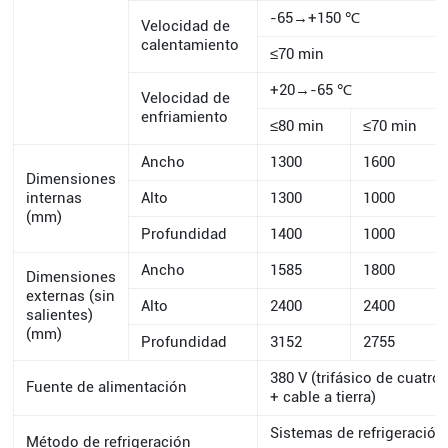
-65→+150 ℃
Velocidad de
calentamiento
≤70 min
+20→-65 ℃
Velocidad de
enfriamiento
≤80 min
≤70 min
Ancho
1300
1600
Dimensiones
internas
Alto
1300
1000
(mm)
Profundidad
1400
1000
Ancho
1585
1800
Dimensiones
externas (sin
Alto
2400
2400
salientes)
(mm)
Profundidad
3152
2755
380 V (trifásico de cuatr
Fuente de alimentación
+ cable a tierra)
Sistemas de refrigeración 
Método de refrigeración